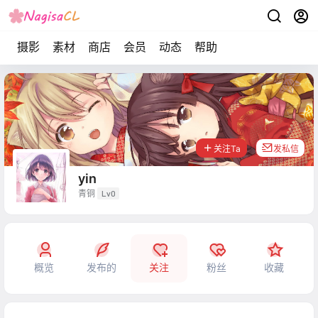
摄影
素材
商店
会员
动态
帮助
关注Ta
发私信
yin
青铜
Lv0
概览
发布的
关注
粉丝
收藏