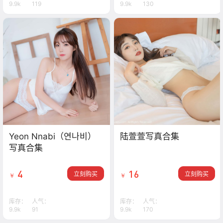
9.9k
119
9.9k
130
Yeon Nnabi（연나비）
陆萱萱写真合集
写真合集
4
16
立刻购买
立刻购买
￥
￥
库存：
人气：
库存：
人气：
9.9k
91
9.9k
170