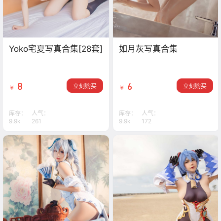
Yoko宅夏写真合集[28套]
如月灰写真合集
8
6
立刻购买
立刻购买
￥
￥
库存：
人气：
库存：
人气：
9.9k
261
9.9k
172