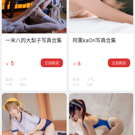
一米八的大梨子写真合集
阿薰kaOri写真合集
5
6
立刻购买
立刻购买
￥
￥
库存：
人气：
库存：
人气：
9.9k
269
9.9k
150