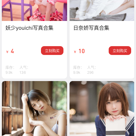
妖少youichi写真合集
日奈娇写真合集
4
10
立刻购买
立刻购买
￥
￥
库存：
人气：
库存：
人气：
9.9k
136
9.9k
296