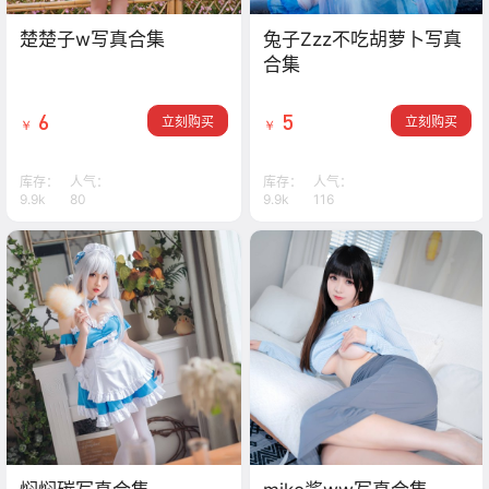
楚楚子w写真合集
兔子Zzz不吃胡萝卜写真
合集
6
5
立刻购买
立刻购买
￥
￥
库存：
人气：
库存：
人气：
9.9k
80
9.9k
116