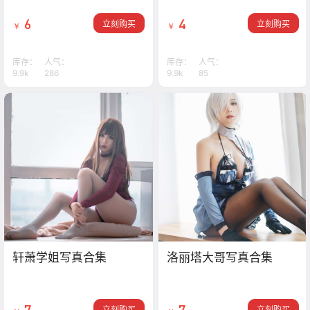
6
4
立刻购买
立刻购买
￥
￥
库存：
人气：
库存：
人气：
9.9k
286
9.9k
85
轩萧学姐写真合集
洛丽塔大哥写真合集
7
7
立刻购买
立刻购买