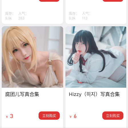
库存：
人气：
库存：
人气：
9.9k
283
9.9k
113
腐团儿写真合集
Hizzy（히지）写真合集
3
6
立刻购买
立刻购买
￥
￥