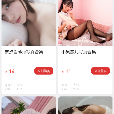
奈汐酱nice写真合集
小果冻儿写真合集
14
11
立刻购买
立刻购买
￥
￥
库存：
人气：
库存：
人气：
9.9k
457
9.9k
240