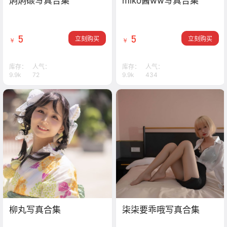
焖焖碳写真合集
miko酱ww写真合集
5
5
立刻购买
立刻购买
￥
￥
库存：
人气：
库存：
人气：
9.9k
72
9.9k
434
柳丸写真合集
柒柒要乖哦写真合集