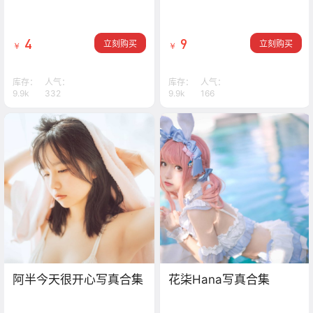
4
9
立刻购买
立刻购买
￥
￥
库存：
人气：
库存：
人气：
9.9k
332
9.9k
166
阿半今天很开心写真合集
花柒Hana写真合集