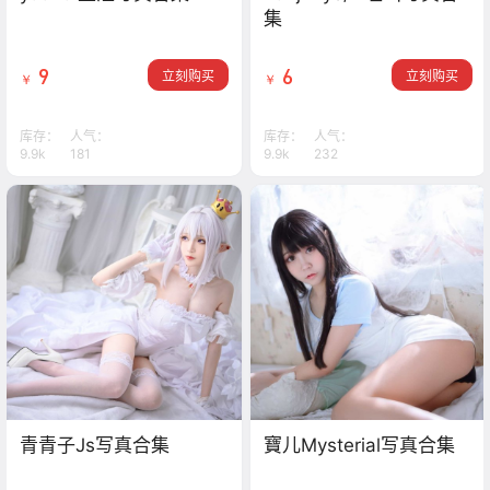
集
9
6
立刻购买
立刻购买
￥
￥
库存：
人气：
库存：
人气：
9.9k
181
9.9k
232
青青子Js写真合集
寶儿Mysterial写真合集