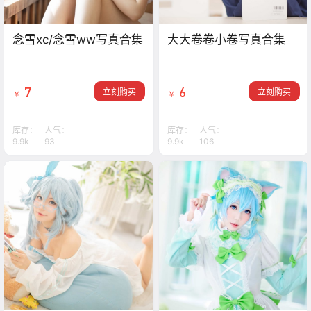
念雪xc/念雪ww写真合集
大大卷卷小卷写真合集
7
6
立刻购买
立刻购买
￥
￥
库存：
人气：
库存：
人气：
9.9k
93
9.9k
106