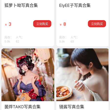
狐萝卜呦写真合集
ElyEE子写真合集
3
8
立刻购买
立刻购买
￥
￥
库存：
人气：
库存：
人气：
9.9k
82
9.9k
69
菌烨TAKO写真合集
镜酱写真合集