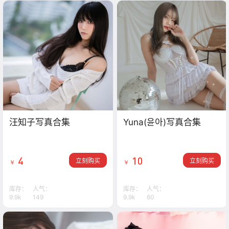
汪知子写真合集
Yuna(윤아)写真合集
4
10
立刻购买
立刻购买
￥
￥
库存：
人气：
库存：
人气：
9.9k
149
9.9k
60