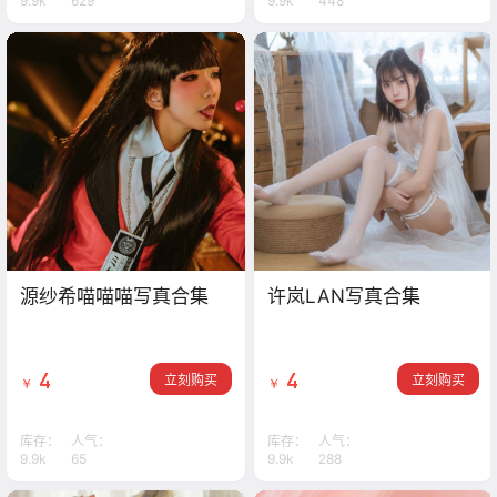
9.9k
629
9.9k
448
源纱希喵喵喵写真合集
许岚LAN写真合集
4
4
立刻购买
立刻购买
￥
￥
库存：
人气：
库存：
人气：
9.9k
65
9.9k
288