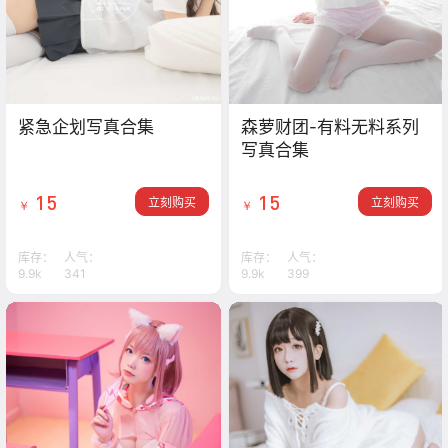
紧急企划写真合集
森萝财团-有料无料系列
写真合集
15
15
立刻购买
立刻购买
￥
￥
库存：
人气：
库存：
人气：
9.9k
341
9.9k
399