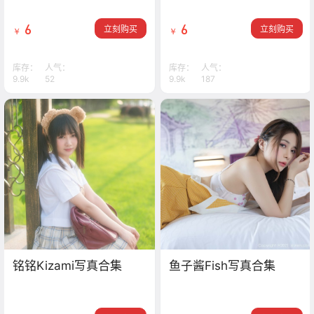
6
6
立刻购买
立刻购买
￥
￥
库存：
人气：
库存：
人气：
9.9k
52
9.9k
187
铭铭Kizami写真合集
鱼子酱Fish写真合集