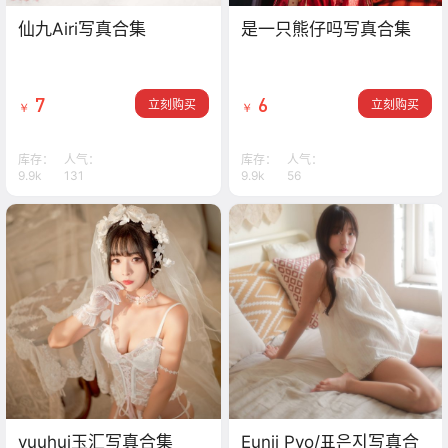
仙九Airi写真合集
是一只熊仔吗写真合集
7
6
立刻购买
立刻购买
￥
￥
库存：
人气：
库存：
人气：
9.9k
131
9.9k
56
yuuhui玉汇写真合集
Eunji Pyo/표은지写真合