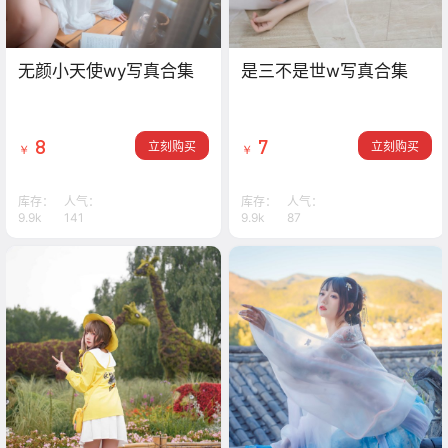
无颜小天使wy写真合集
是三不是世w写真合集
8
7
立刻购买
立刻购买
￥
￥
库存：
人气：
库存：
人气：
9.9k
141
9.9k
87