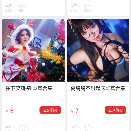
库存：
人气：
库存：
人气：
9.9k
89
9.9k
393
在下萝莉控ii写真合集
夏鸽鸽不想起床写真合集
8
7
立刻购买
立刻购买
￥
￥
库存：
人气：
库存：
人气：