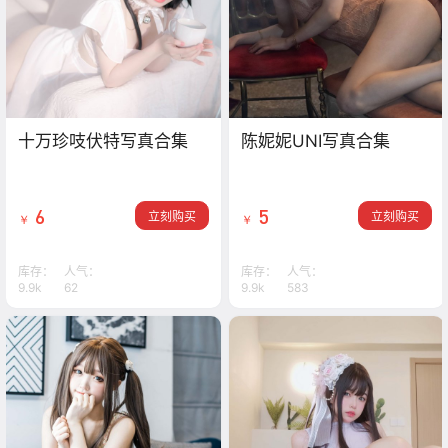
十万珍吱伏特写真合集
陈妮妮UNI写真合集
6
5
立刻购买
立刻购买
￥
￥
库存：
人气：
库存：
人气：
9.9k
62
9.9k
583