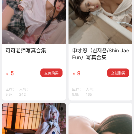
可可老师写真合集
申才恩（신재은/Shin Jae
Eun）写真合集
5
8
立刻购买
立刻购买
￥
￥
库存：
人气：
库存：
人气：
9.9k
242
9.9k
165