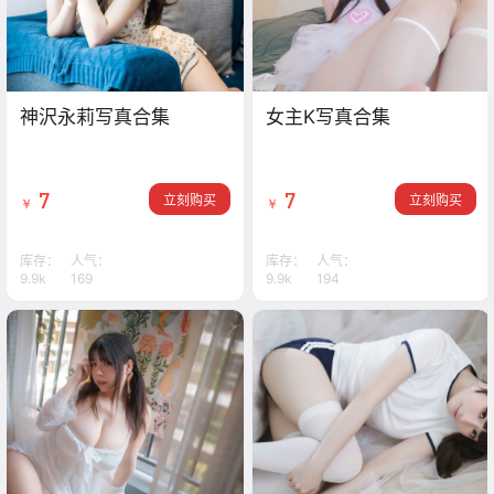
神沢永莉写真合集
女主K写真合集
7
7
立刻购买
立刻购买
￥
￥
库存：
人气：
库存：
人气：
9.9k
169
9.9k
194