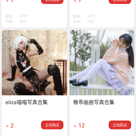
￥
￥
库存：
人气：
库存：
人气：
9.9k
260
9.8k
1.1k
eliza喵喵写真合集
稚乖画册写真合集
2
12
立刻购买
立刻购买
￥
￥