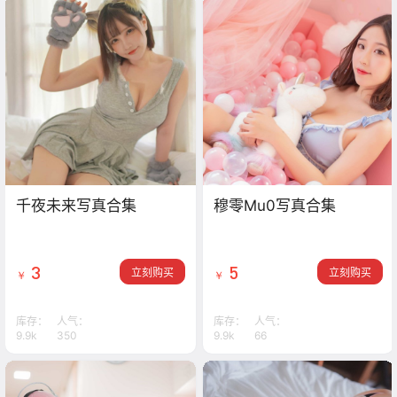
千夜未来写真合集
穆零Mu0写真合集
3
5
立刻购买
立刻购买
￥
￥
库存：
人气：
库存：
人气：
9.9k
350
9.9k
66