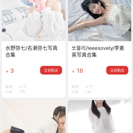
水野弥七/名濑弥七写真
쏘블리/leeesovely/李素
合集
英写真合集
3
10
立刻购买
立刻购买
￥
￥
库存：
人气：
库存：
人气：
9.9k
178
9.8k
1.5k