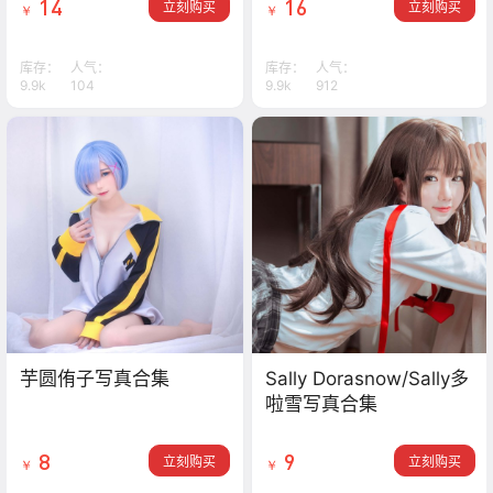
14
16
立刻购买
立刻购买
￥
￥
库存：
人气：
库存：
人气：
9.9k
104
9.9k
912
芋圆侑子写真合集
Sally Dorasnow/Sally多
啦雪写真合集
8
9
立刻购买
立刻购买
￥
￥