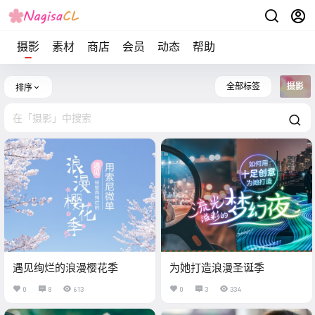
摄影
素材
商店
会员
动态
帮助
全部标签
摄影
排序
遇见绚烂的浪漫樱花季
为她打造浪漫圣诞季
0
8
613
0
3
334