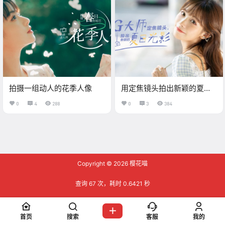
拍摄一组动人的花季人像
用定焦镜头拍出新颖的夏日
光影
0
4
288
0
3
384
Copyright © 2026
樱花喵
查询 67 次，耗时 0.6421 秒
首页
搜索
客服
我的