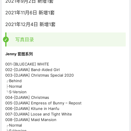
2021年9月2日 新增1套
2021年11月6日 新增1套
2021年12月4日 新增1套
写真目录
Jenny 套图系列
001-[BLUECAKE] WHITE
002-[DJAWA] Band-Aided Girl
003-[DJAWA] Christmas Special 2020
┌Behind
├Normal
└S-Version
004-[DJAWA] Christmas
005-[DJAWA] Empress of Bunny – Repost
006-[DJAWA] Kitune in Hanfu
007-[DJAWA] Loose and Tight White
008-[DJAWA] Maid Mansion
┌Normal
└S-Version