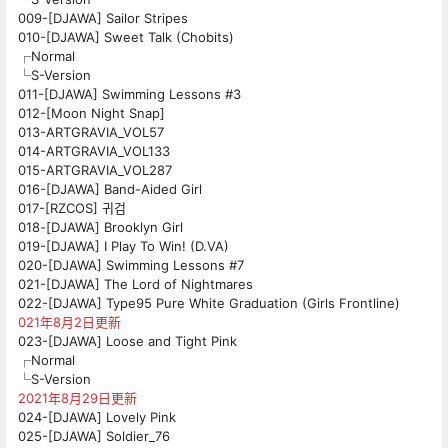
009-[DJAWA] Sailor Stripes
010-[DJAWA] Sweet Talk (Chobits)
┌Normal
└S-Version
011-[DJAWA] Swimming Lessons #3
012-[Moon Night Snap]
013-ARTGRAVIA_VOL57
014-ARTGRAVIA_VOL133
015-ARTGRAVIA_VOL287
016-[DJAWA] Band-Aided Girl
017-[RZCOS] 귀검
018-[DJAWA] Brooklyn Girl
019-[DJAWA] I Play To Win! (D.VA)
020-[DJAWA] Swimming Lessons #7
021-[DJAWA] The Lord of Nightmares
022-[DJAWA] Type95 Pure White Graduation (Girls Frontline)
021年8月2日更新
023-[DJAWA] Loose and Tight Pink
┌Normal
└S-Version
2021年8月29日更新
024-[DJAWA] Lovely Pink
025-[DJAWA] Soldier_76