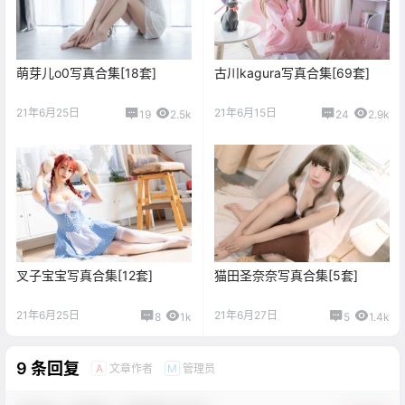
萌芽儿o0写真合集[18套]
古川kagura写真合集[69套]
21年6月25日
21年6月15日
19
2.5k
24
2.9k
叉子宝宝写真合集[12套]
猫田圣奈奈写真合集[5套]
21年6月25日
21年6月27日
8
1k
5
1.4k
9 条回复
文章作者
管理员
A
M