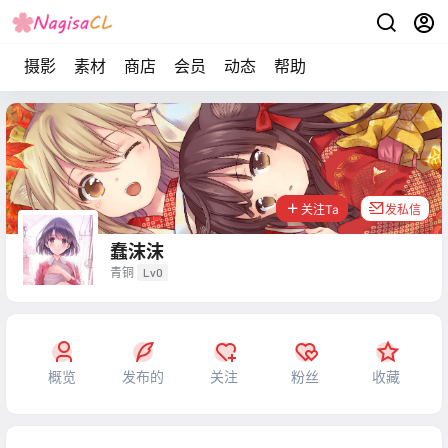
摄影
素材
商店
会员
动态
帮助
关注Ta
发私信
蠢沫沫
青铜
Lv0
概览
发布的
关注
粉丝
收藏