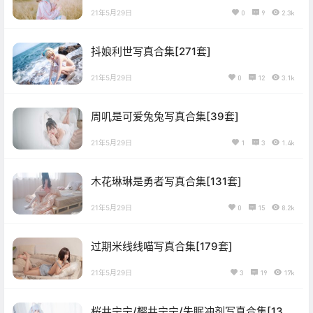
21年5月29日
0
9
2.3k
抖娘利世写真合集[271套]
21年5月29日
0
12
3.1k
周叽是可爱兔兔写真合集[39套]
21年5月29日
1
3
1.4k
木花琳琳是勇者写真合集[131套]
21年5月29日
0
15
8.2k
过期米线线喵写真合集[179套]
21年5月29日
3
19
17k
桜井宁宁/樱井宁宁/失眠冲剂写真合集[137