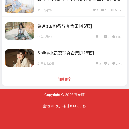
套]
21年5月29日
8
51
36.1k
逐月su/枸名写真合集[46套]
21年5月29日
1
5
3.3k
Shika小鹿鹿写真合集[125套]
21年5月29日
3
8
2.9k
加载更多
Copyright © 2026
樱花喵
查询 81 次，耗时 0.8063 秒